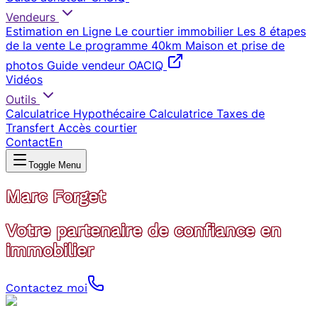
Vendeurs
Estimation en Ligne
Le courtier immobilier
Les 8 étapes
de la vente
Le programme 40km
Maison et prise de
photos
Guide vendeur OACIQ
Vidéos
Outils
Calculatrice Hypothécaire
Calculatrice Taxes de
Transfert
Accès courtier
Contact
En
Toggle Menu
Marc Forget
Votre partenaire de confiance en
immobilier
Contactez moi