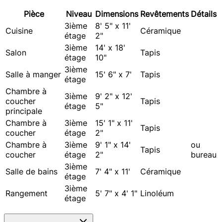
Pièce
Niveau
Dimensions
Revêtements
Détails
3ième
8' 5" x 11'
Cuisine
Céramique
étage
2"
3ième
14' x 18'
Salon
Tapis
étage
10"
3ième
Salle à manger
15' 6" x 7'
Tapis
étage
Chambre à
3ième
9' 2" x 12'
coucher
Tapis
étage
5"
principale
Chambre à
3ième
15' 1" x 11'
Tapis
coucher
étage
2"
Chambre à
3ième
9' 1" x 14'
ou
Tapis
coucher
étage
2"
bureau
3ième
Salle de bains
7' 4" x 11'
Céramique
étage
3ième
Rangement
5' 7" x 4' 1"
Linoléum
étage