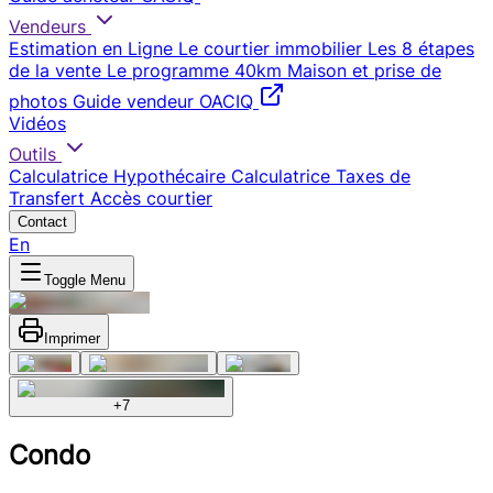
Vendeurs
Estimation en Ligne
Le courtier immobilier
Les 8 étapes
de la vente
Le programme 40km
Maison et prise de
photos
Guide vendeur OACIQ
Vidéos
Outils
Calculatrice Hypothécaire
Calculatrice Taxes de
Transfert
Accès courtier
Contact
En
Toggle Menu
Imprimer
+
7
Condo