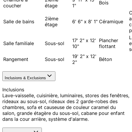
Bois
coucher
étage
1"
2ième
a
Salle de bains
6' 6" x 8' 1"
Céramique
étage
c
p
L
17' 2" x 12'
Plancher
Salle familiale
Sous-sol
e
10"
flottant
s
19' 2" x 12'
Rangement
Sous-sol
Béton
2"
Inclusions & Exclusions
Inclusions
Lave-vaisselle, cuisinière, luminaires, stores des fenêtres,
rideaux au sous-sol, rideaux des 2 garde-robes des
chambres, sofa et causeuse de couleur caramel du
salon, grande étagère du sous-sol, cabane pour enfant
dans la cour arrière, système d'alarme.