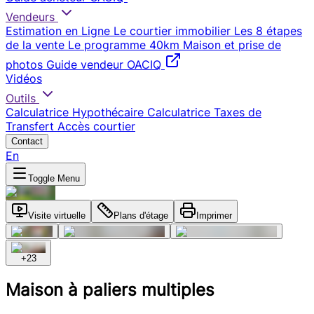
Vendeurs
Estimation en Ligne
Le courtier immobilier
Les 8 étapes
de la vente
Le programme 40km
Maison et prise de
photos
Guide vendeur OACIQ
Vidéos
Outils
Calculatrice Hypothécaire
Calculatrice Taxes de
Transfert
Accès courtier
Contact
En
Toggle Menu
Visite virtuelle
Plans d'étage
Imprimer
+
23
Maison à paliers multiples