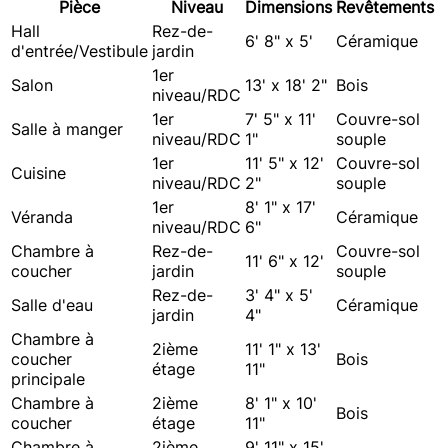
Pièce
Niveau
Dimensions
Revêtements
Hall
Rez-de-
6' 8" x 5'
Céramique
d'entrée/Vestibule
jardin
1er
Salon
13' x 18' 2"
Bois
niveau/RDC
1er
7' 5" x 11'
Couvre-sol
Salle à manger
niveau/RDC
1"
souple
1er
11' 5" x 12'
Couvre-sol
Cuisine
niveau/RDC
2"
souple
1er
8' 1" x 17'
Véranda
Céramique
niveau/RDC
6"
Chambre à
Rez-de-
Couvre-sol
11' 6" x 12'
coucher
jardin
souple
Rez-de-
3' 4" x 5'
Salle d'eau
Céramique
jardin
4"
Chambre à
2ième
11' 1" x 13'
coucher
Bois
étage
11"
principale
Chambre à
2ième
8' 1" x 10'
Bois
coucher
étage
11"
Chambre à
2ième
9' 11" x 15'