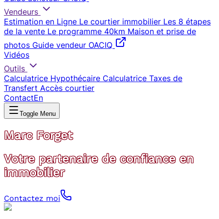
Vendeurs
Estimation en Ligne
Le courtier immobilier
Les 8 étapes
de la vente
Le programme 40km
Maison et prise de
photos
Guide vendeur OACIQ
Vidéos
Outils
Calculatrice Hypothécaire
Calculatrice Taxes de
Transfert
Accès courtier
Contact
En
Toggle Menu
Marc Forget
Votre partenaire de confiance en
immobilier
Contactez moi