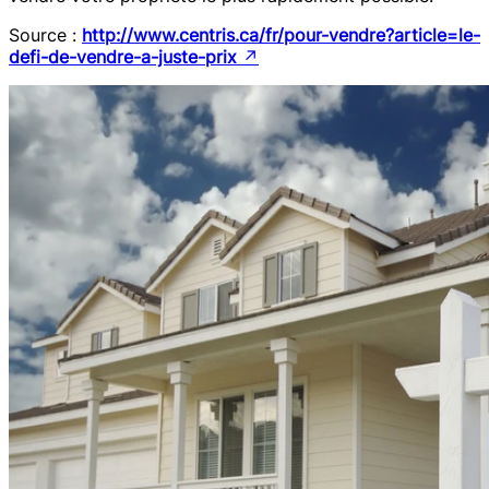
Source :
http://www.centris.ca/fr/pour-vendre?article=le-
defi-de-vendre-a-juste-prix
↗